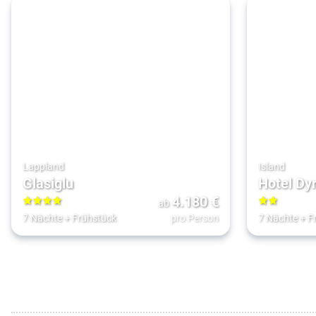
Lappland
Island
Glasiglu
Hotel Dy
4.180
€
ab
4
2
7 Nächte
+
Frühstück
pro Person
7 Nächte
+
F