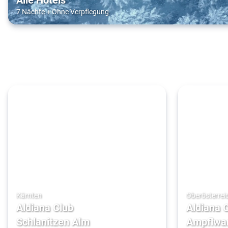
7 Nächte
+
Ohne Verpflegung
Kärnten
Oberösterrei
Aldiana Club
Aldiana 
Schlanitzen Alm
Ampflwa