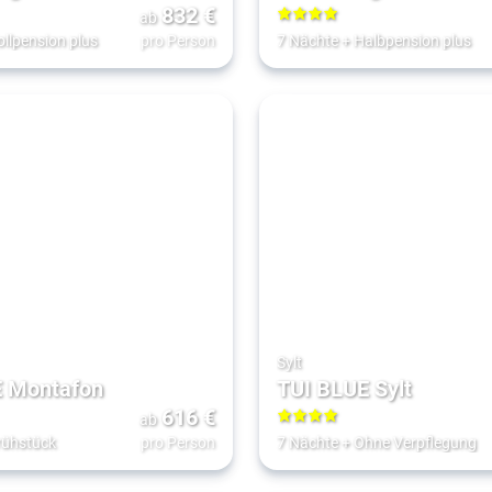
832
€
ab
4
ollpension plus
pro Person
7 Nächte
+
Halbpension plus
Sylt
E Montafon
TUI BLUE Sylt
616
€
ab
4
rühstück
pro Person
7 Nächte
+
Ohne Verpflegung