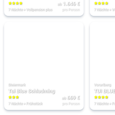
1.646
€
ab
4
4
7 Nächte
+
Vollpension plus
pro Person
7 Nächte
+
V
Steiermark
Vorarlberg
Tui Blue Schladming
TUI BLU
669
€
ab
3
4
7 Nächte
+
Frühstück
pro Person
7 Nächte
+
F