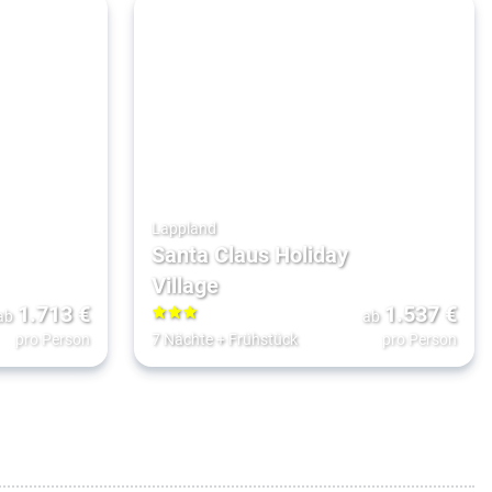
Lappland
Santa Claus Holiday
Village
1.713
€
1.537
€
ab
ab
3
pro Person
7 Nächte
+
Frühstück
pro Person