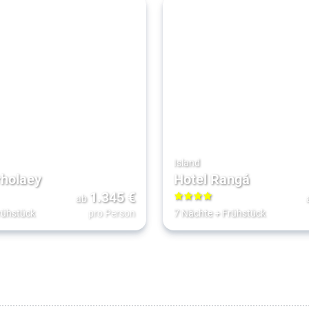
Island
rholaey
Hotel Rangá
1.345
€
ab
4
rühstück
pro Person
7 Nächte
+
Frühstück