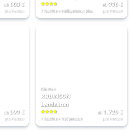
868
€
996
€
ab
ab
4
pro Person
7 Nächte
+
Halbpension plus
pro Person
Kärnten
ROBINSON
Landskron
399
€
1.729
€
ab
ab
4
pro Person
7 Nächte
+
Vollpension
pro Person