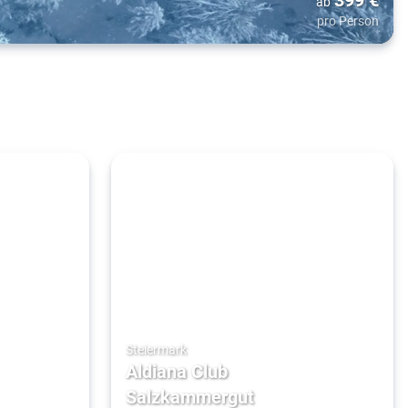
ab
pro Person
Steiermark
Aldiana Club
Salzkammergut