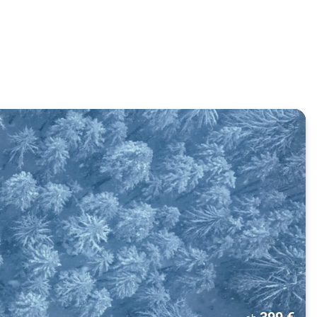
399
€