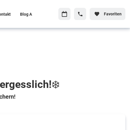
Favoriten
ontakt
Blog A
ergesslich!❄️
chern!