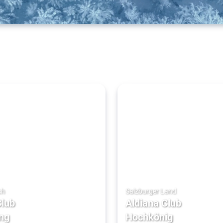
ch
Salzburger Land
Club
Aldiana Club
ng
Hochkönig