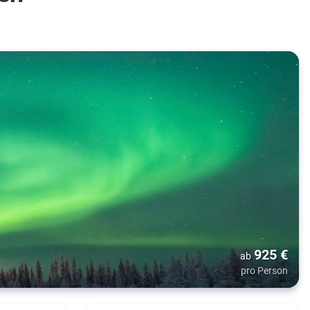
925
€
ab
pro Person