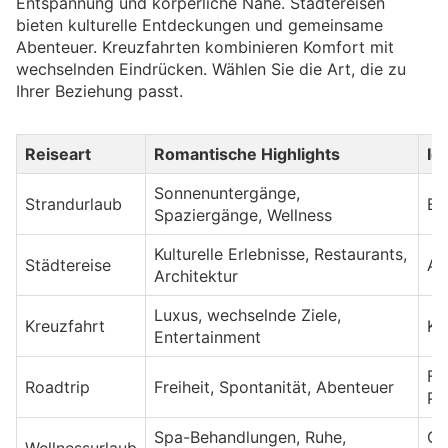
Entspannung und körperliche Nähe. Städtereisen
bieten kulturelle Entdeckungen und gemeinsame
Abenteuer. Kreuzfahrten kombinieren Komfort mit
wechselnden Eindrücken. Wählen Sie die Art, die zu
Ihrer Beziehung passt.
Reiseart
Romantische Highlights
Id
Sonnenuntergänge,
Strandurlaub
En
Spaziergänge, Wellness
Kulturelle Erlebnisse, Restaurants,
Städtereise
Ak
Architektur
Luxus, wechselnde Ziele,
Kreuzfahrt
Ko
Entertainment
Fl
Roadtrip
Freiheit, Spontanität, Abenteuer
Pa
Spa-Behandlungen, Ruhe,
Ge