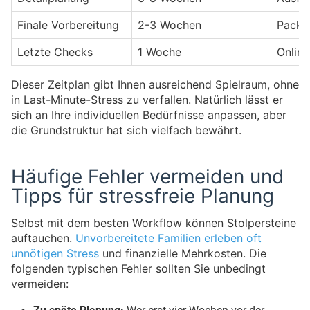
Finale Vorbereitung
2-3 Wochen
Packli
Letzte Checks
1 Woche
Online
Dieser Zeitplan gibt Ihnen ausreichend Spielraum, ohne
in Last-Minute-Stress zu verfallen. Natürlich lässt er
sich an Ihre individuellen Bedürfnisse anpassen, aber
die Grundstruktur hat sich vielfach bewährt.
Häufige Fehler vermeiden und
Tipps für stressfreie Planung
Selbst mit dem besten Workflow können Stolpersteine
auftauchen.
Unvorbereitete Familien erleben oft
unnötigen Stress
und finanzielle Mehrkosten. Die
folgenden typischen Fehler sollten Sie unbedingt
vermeiden:
Zu späte Planung:
Wer erst vier Wochen vor der