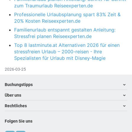
zum Traumurlaub Reiseexperten.de
Professionelle Urlaubsplanung spart 83% Zeit &
20% Kosten Reiseexperten.de
Familienurlaub entspannt gestalten Anleitung:
Stressfrei planen Reiseexperten.de
Top 8 lastminute.at Alternativen 2026 für einen
stressfreien Urlaub – 2000-reisen - Ihre
Spezialisten für Urlaub mit Disney-Magie
2026-03-25
Footer
Footer navigation
Buchungstipps
Über uns
Hoteltipps
Reisewelten
Rechtliches
Kontakt
Tipps für die Buchung
Über uns
Impressum
Kunden mit Mobilitätseinschränkungen
Folgen Sie uns
Karriere
Datenschutz
Warum im Reisebüro buchen
Unsere App