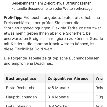
Gegebenheiten am Zielort, etwa Öffnungszeiten,
kulturelle Besonderheiten oder Wettervorhersagen.
Profi-Tipp:
Frühbucherangebote bieten oft erhebliche
Preisnachlässe, aber prüfen Sie immer die
Stornierungsbedingungen. Flexible Tarife kosten zwar
etwas mehr, geben Ihnen aber die Sicherheit, bei
unerwarteten Ereignissen reagieren zu können. Gerade
mit Kindern, die spontan krank werden können, ist
diese Flexibilität Gold wert.
Die folgende Tabelle zeigt typische Buchungsphasen
und empfohlene Deadlines:
Buchungsphase
Zeitpunkt vor Abreise
Wicht
Erste Recherche
4-6 Monate
Reisez
Hauptbuchungen
3-4 Monate
Flüge,
Detailplanung
6-8 Wochen
Ausflü