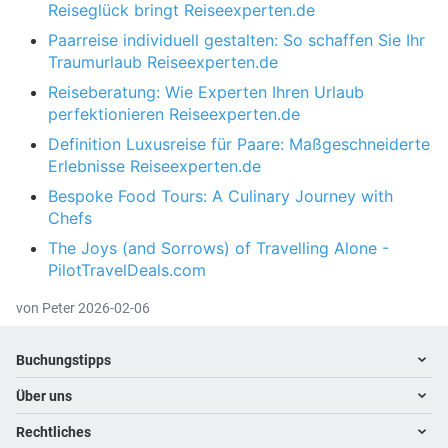
Reiseglück bringt Reiseexperten.de
Paarreise individuell gestalten: So schaffen Sie Ihr
Traumurlaub Reiseexperten.de
Reiseberatung: Wie Experten Ihren Urlaub
perfektionieren Reiseexperten.de
Definition Luxusreise für Paare: Maßgeschneiderte
Erlebnisse Reiseexperten.de
Bespoke Food Tours: A Culinary Journey with
Chefs
The Joys (and Sorrows) of Travelling Alone -
PilotTravelDeals.com
von Peter 2026-02-06
Footer
Footer navigation
Buchungstipps
Über uns
Hoteltipps
Reisewelten
Rechtliches
Kontakt