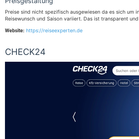
Preisgestaltung
Preise sind nicht spezifisch ausgewiesen da es sich um i
Reisewunsch und Saison variiert. Das ist transparent un
Website:
https://reiseexperten.de
CHECK24