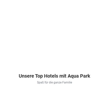
Unsere Top Hotels mit Aqua Park
Spaß für die ganze Familie
Türkei . Türkische Riviera . Alanya
Griechenland . Kreta . Stalida
Spanien . Katalonien . El Perelló
Ägypten . Rot
Asrin
Horizon
Ohtels
Royal
Beach
Beach
Les
Lagoons