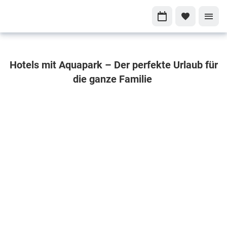
Hotels mit
Hotels mit Aquapark – Der perfekte Urlaub für
traumhaften
die ganze Familie
Aquaparks für
unvergessliche
Familienabenteuer