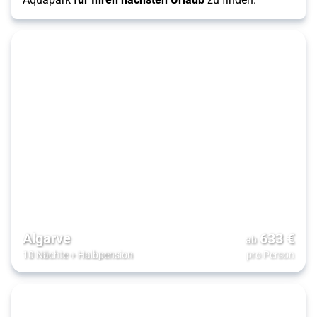
Algarve
633
€
ab
10 Nächte
+
Halbpension
pro Person