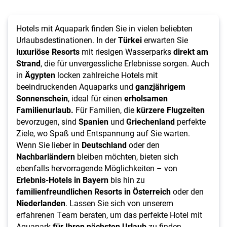
Hotels mit Aquapark finden Sie in vielen beliebten
Urlaubsdestinationen. In der
Türkei
erwarten Sie
luxuriöse
Resorts
mit riesigen Wasserparks
direkt am
Strand
, die für unvergessliche Erlebnisse sorgen. Auch
in
Ägypten
locken zahlreiche Hotels mit
beeindruckenden Aquaparks und
ganzjährigem
Sonnenschein
, ideal für einen
erholsamen
Familienurlaub.
Für Familien, die
kürzere Flugzeiten
bevorzugen, sind
Spanien
und
Griechenland
perfekte
Ziele, wo Spaß und Entspannung auf Sie warten.
Wenn Sie lieber in
Deutschland
oder den
Nachbarländern
bleiben möchten, bieten sich
ebenfalls hervorragende Möglichkeiten – von
Erlebnis-Hotels in Bayern
bis hin zu
familienfreundlichen Resorts in Österreich
oder den
Niederlanden
. Lassen Sie sich von unserem
erfahrenen Team beraten, um das perfekte Hotel mit
Aquapark
für Ihren nächsten Urlaub
zu finden.