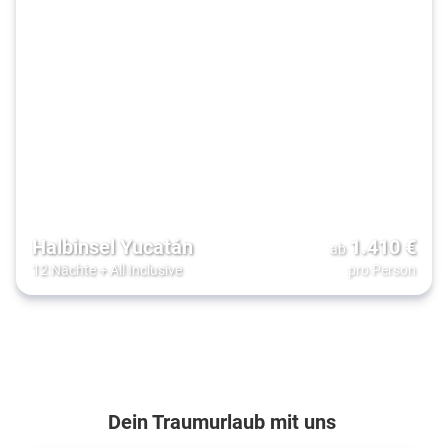
Halbinsel Yucatán
1.410
€
ab
12 Nächte
+
All Inclusive
pro Person
Dein Traumurlaub mit uns