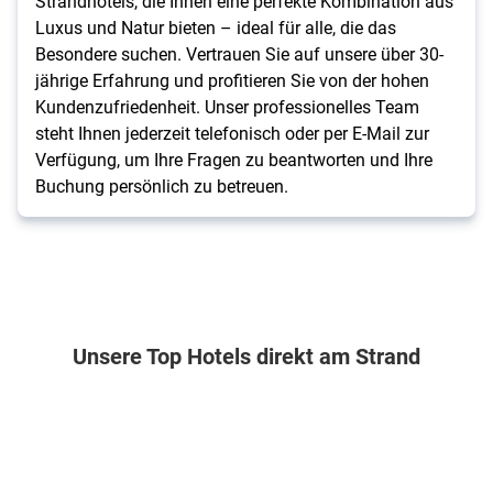
Strandhotels, die Ihnen eine perfekte Kombination aus
Luxus und Natur bieten – ideal für alle, die das
Besondere suchen. Vertrauen Sie auf unsere über 30-
jährige Erfahrung und profitieren Sie von der hohen
Kundenzufriedenheit. Unser professionelles Team
steht Ihnen jederzeit telefonisch oder per E-Mail zur
Verfügung, um Ihre Fragen zu beantworten und Ihre
Buchung persönlich zu betreuen.
Unsere Top Hotels direkt am Strand
Spanien . Fuerteventura . Costa Calma
Kroatien . Istrien . Rabac
Tansania . Sansibar (Zanzibar) 
Indonesien . Ba
SBH
Hotel
Nest
Siddhartha
Crystal
Narcis
Style
Ocean
Beach
Beach
Front