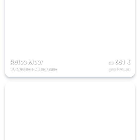
Rotes Meer
661
€
ab
10 Nächte
+
All Inclusive
pro Person