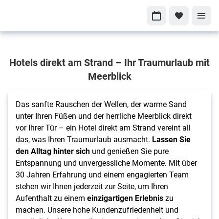
Ihr
Hotels direkt am Strand – Ihr Traumurlaub mit
Traumurlaub
beginnt hier
Meerblick
Hotels
direkt
Das sanfte Rauschen der Wellen, der warme Sand
am
unter Ihren Füßen und der herrliche Meerblick direkt
vor Ihrer Tür – ein Hotel direkt am Strand vereint all
Strand
das, was Ihren Traumurlaub ausmacht.
Lassen Sie
den Alltag hinter sich
und genießen Sie pure
Entspannung und unvergessliche Momente. Mit über
30 Jahren Erfahrung und einem engagierten Team
stehen wir Ihnen jederzeit zur Seite, um Ihren
Aufenthalt zu einem
einzigartigen Erlebnis
zu
machen. Unsere hohe Kundenzufriedenheit und