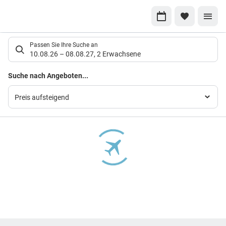
Suchlistenseite
Passen Sie Ihre Suche an
10.08.26
–
08.08.27
,
2 Erwachsene
Suchergebnisse
Suche nach Angeboten...
Preis aufsteigend
Footer